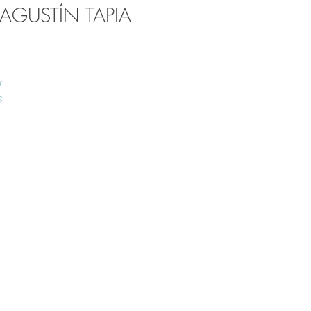
AGUSTÍN TAPIA
r
s
ré
e
 le