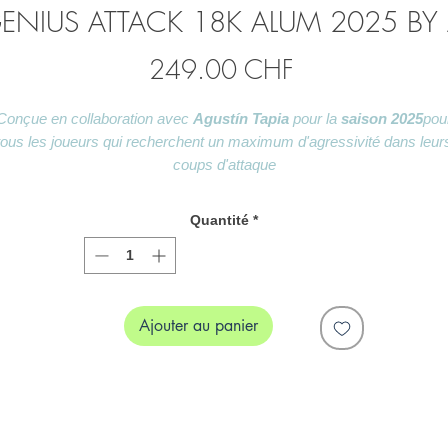
GENIUS ATTACK 18K ALUM 2025 BY 
Prix
249.00 CHF
Conçue en collaboration avec
Agustín Tapia
pour la
saison 2025
pou
tous les joueurs qui recherchent un maximum d'agressivité dans leur
coups d'attaque
l'agressivité maximale dans leurs coups d'attaque avec une version
en
diamant
.
Quantité
*
ÉQUILIBRE PARFAIT, VITESSE IMPARABLE
uivant les indications du "Mozart de Catamarca", nous avons incorpo
un capuchon octogonal conçu pour améliorer la prise, quel que soit l
Ajouter au panier
type d'emprise que vous utilisez. La technologie EOS Flap a été
maintenue pour optimiser la maniabilité de la raquette et redistribuer
ficacement le poids, créant ainsi une raquette rapide et redoutable sur
court.
CARBONE 18K ALUM ET NOYAU MLD BLACK EVA
La combinaison de fibre de carbone aluminisée 18K et du noyau