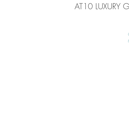
AT10 LUXURY 
S
ef