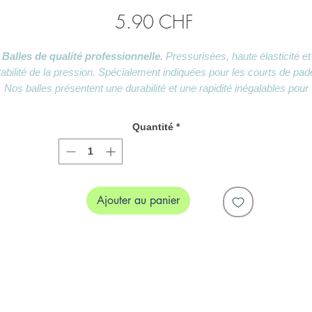
Prix
5.90 CHF
Balles de qualité professionnelle.
Pressurisées, haute élasticité et
tabilité de la pression. Spécialement indiquées pour les courts de pade
Nos balles présentent une durabilité et une rapidité inégalables pour
profiter encore plus du jeu.
Homologuées par la FFT (Fédération française de tennis).
Quantité
*
Ajouter au panier