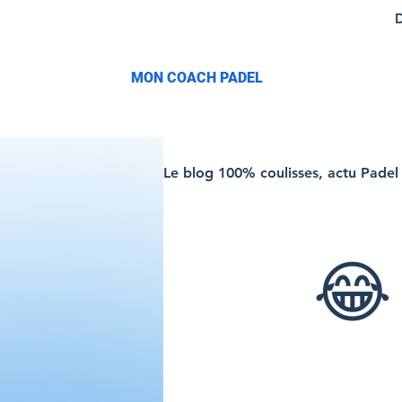
D
​MON COACH PADEL
Le blog 100% coulisses, actu Padel
😂 Drôle de Sport
😂