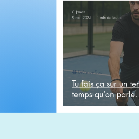
C.James
9 mai 2025
1 min de lecture
😂 Drôle de Sport
Tu fais ça sur un te
temps qu’on parle.